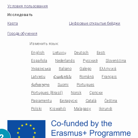
Условия пользования
Исследовать
Карта
Цифровые открытые бейджи
Города обучения
Изменить язык
:
English
Lietuvių
Deutsch
Eesti
Española
Nederlands
Русский
Slovenščina
Українська
Italiano
Galego
Ελληνικά
Latviešu
Հայերեն
Română
Français
ქართული
Suomi
Portugues
Portugues (Brasil)
Norsk
Српски
Papiamentu
Беларускі
Català
Čeština
Polski
Kiswahili
Malagasy
Ikirundi
?