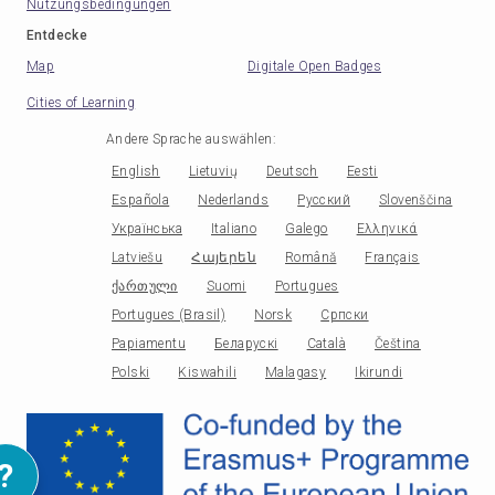
Nutzungsbedingungen
Entdecke
Map
Digitale Open Badges
Cities of Learning
Andere Sprache auswählen
:
English
Lietuvių
Deutsch
Eesti
Española
Nederlands
Русский
Slovenščina
Українська
Italiano
Galego
Ελληνικά
Latviešu
Հայերեն
Română
Français
ქართული
Suomi
Portugues
Portugues (Brasil)
Norsk
Српски
Papiamentu
Беларускі
Català
Čeština
Polski
Kiswahili
Malagasy
Ikirundi
?