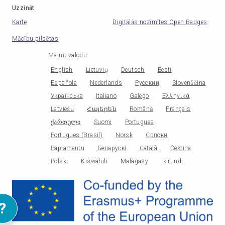
Uzzināt
Karte
Digitālās nozīmītes Open Badges
Mācību pilsētas
Mainīt valodu
:
English
Lietuvių
Deutsch
Eesti
Española
Nederlands
Русский
Slovenščina
Українська
Italiano
Galego
Ελληνικά
Latviešu
Հայերեն
Română
Français
ქართული
Suomi
Portugues
Portugues (Brasil)
Norsk
Српски
Papiamentu
Беларускі
Català
Čeština
Polski
Kiswahili
Malagasy
Ikirundi
?