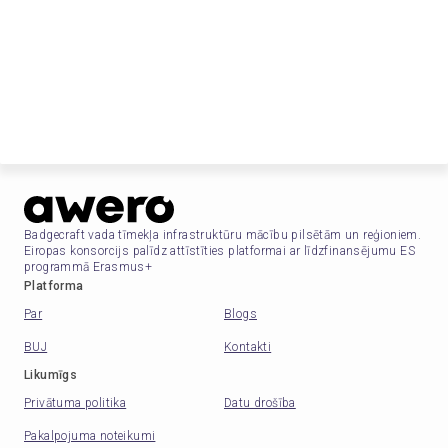
Badgecraft vada tīmekļa infrastruktūru mācību pilsētām un reģioniem.
Eiropas konsorcijs palīdz attīstīties platformai ar līdzfinansējumu ES
programmā Erasmus+
Platforma
Par
Blogs
BUJ
Kontakti
Likumīgs
Privātuma politika
Datu drošība
Pakalpojuma noteikumi