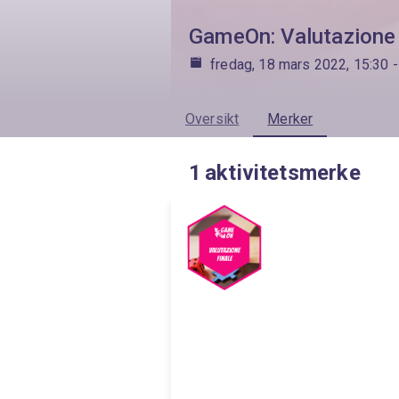
GameOn: Valutazione 
fredag, 18 mars 2022, 15:30
-
Oversikt
Merker
1
aktivitetsmerke