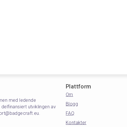
Plattform
Om
ammen med ledende
Blogg
elfinansiert utviklingen av
port@badgecraft.eu.
FAQ
Kontakter