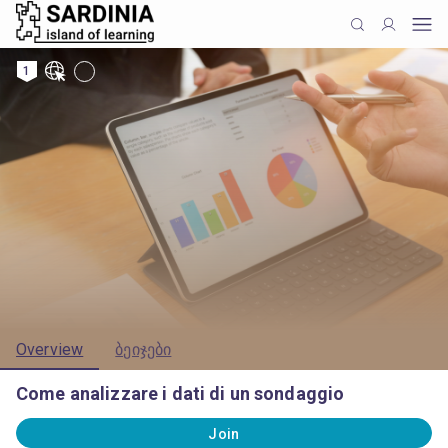
1
Overview
ბეიჯები
Come analizzare i dati di un sondaggio
Join