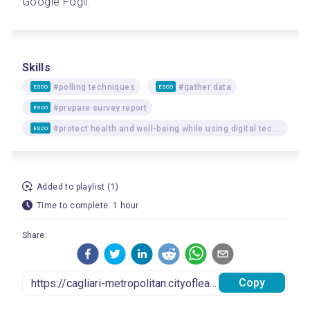
Google Fogli.
Skills
#polling techniques
#gather data
ESCO
ESCO
#prepare survey report
ESCO
#protect health and well-being while using digital technologies
ESCO
Added to playlist (1)
Time to complete: 1 hour
Share:
Copy