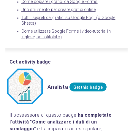
Come copiare i grafici da Google Forms
Uno strumento per creare grafici online
Tutti i segreti dei grafici su Google Fogli (o Google
Sheets)
Come utilizzare Google Forms (video-tutorial in
inglese, sottotitolato)
Get activity badge
Analista
Get this badge
Il possessore di questo badge 
ha completato 
l'attività "Come analizzare i dati di un 
sondaggio"
 e ha imparato ad estrapolare, 