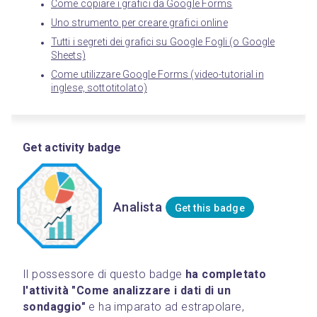
Come copiare i grafici da Google Forms
Uno strumento per creare grafici online
Tutti i segreti dei grafici su Google Fogli (o Google
Sheets)
Come utilizzare Google Forms (video-tutorial in
inglese, sottotitolato)
Get activity badge
Analista
Get this badge
Il possessore di questo badge 
ha completato 
l'attività "Come analizzare i dati di un 
sondaggio"
 e ha imparato ad estrapolare, 