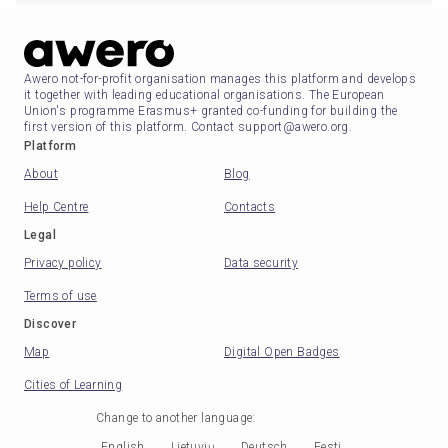
Awero not-for-profit organisation manages this platform and develops
it together with leading educational organisations. The European
Union's programme Erasmus+ granted co-funding for building the
first version of this platform. Contact support@awero.org.
Platform
About
Blog
Help Centre
Contacts
Legal
Privacy policy
Data security
Terms of use
Discover
Map
Digital Open Badges
Cities of Learning
Change to another language
:
English
Lietuvių
Deutsch
Eesti