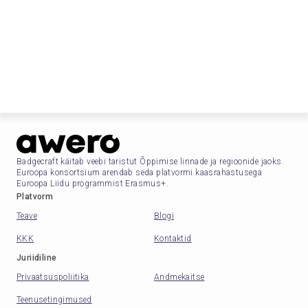
Badgecraft käitab veebi taristut Õppimise linnade ja regioonide jaoks.
Euroopa konsortsium arendab seda platvormi kaasrahastusega
Euroopa Liidu programmist Erasmus+.
Platvorm
Teave
Blogi
KKK
Kontaktid
Juriidiline
Privaatsuspoliitika
Andmekaitse
Teenusetingimused