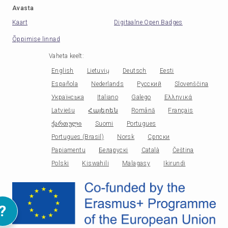
Avasta
Kaart
Digitaalne Open Badges
Õppimise linnad
Vaheta keelt
:
English
Lietuvių
Deutsch
Eesti
Española
Nederlands
Русский
Slovenščina
Українська
Italiano
Galego
Ελληνικά
Latviešu
Հայերեն
Română
Français
ქართული
Suomi
Portugues
Portugues (Brasil)
Norsk
Српски
Papiamentu
Беларускі
Català
Čeština
Polski
Kiswahili
Malagasy
Ikirundi
?