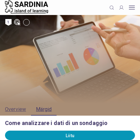
1
Overview
Märgid
Come analizzare i dati di un sondaggio
Liitu