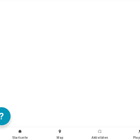
?
Startseite
Map
Aktivitäten
Play