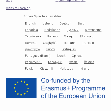
Cities of Learning
Andere Sprache auswählen
:
English
Lietuvių
Deutsch
Eesti
Española
Nederlands
Русский
Slovenščina
Українська
Italiano
Galego
Ελληνικά
Latviešu
Հայերեն
Română
Français
ქართული
Suomi
Portugues
Portugues (Brasil)
Norsk
Српски
Papiamentu
Беларускі
Català
Čeština
Polski
Kiswahili
Malagasy
Ikirundi