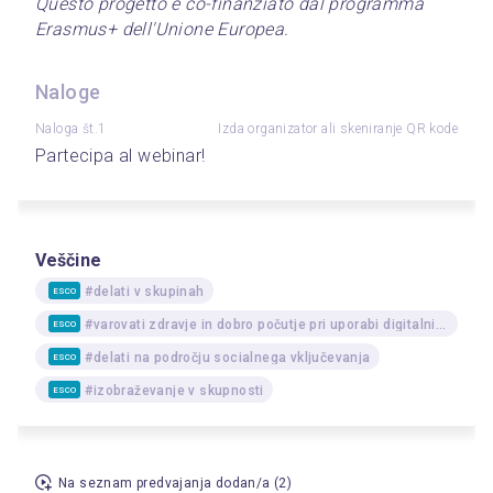
Questo progetto è co-finanziato dal programma 
Erasmus+ dell'Unione Europea.
Naloge
Naloga št.1
Izda organizator ali skeniranje QR kode
Partecipa al webinar!
Veščine
#delati v skupinah
ESCO
#varovati zdravje in dobro počutje pri uporabi digitalnih tehnologij
ESCO
#delati na področju socialnega vključevanja
ESCO
#izobraževanje v skupnosti
ESCO
Na seznam predvajanja dodan/a (2)