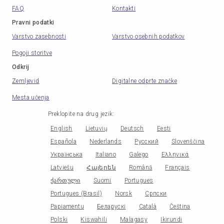
FAQ
Kontakti
Pravni podatki
Varstvo zasebnosti
Varstvo osebnih podatkov
Pogoji storitve
Odkrij
Zemljevid
Digitalne odprte značke
Mesta učenja
Preklopite na drug jezik
:
English
Lietuvių
Deutsch
Eesti
Española
Nederlands
Русский
Slovenščina
Українська
Italiano
Galego
Ελληνικά
Latviešu
Հայերեն
Română
Français
ქართული
Suomi
Portugues
Portugues (Brasil)
Norsk
Српски
Papiamentu
Беларускі
Català
Čeština
Polski
Kiswahili
Malagasy
Ikirundi