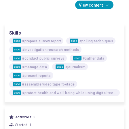
View content
Skills
#prepare survey report
#polling techniques
ESCO
ESCO
#investigation research methods
ESCO
#conduct public surveys
#gather data
ESCO
ESCO
#manage data
#journalism
ESCO
ESCO
#present reports
ESCO
#assemble video tape footage
ESCO
#protect health and well-being while using digital technologies
ESCO
Activities: 3
Started: 1