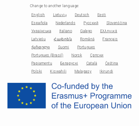
Change to another language
:
English
Lietuvių
Deutsch
Eesti
Española
Nederlands
Русский
Slovenščina
Українська
Italiano
Galego
Ελληνικά
Latviešu
Հայերեն
Română
Français
ქართული
Suomi
Portugues
Portugues (Brasil)
Norsk
Српски
Papiamentu
Беларускі
Català
Čeština
Polski
Kiswahili
Malagasy
Ikirundi