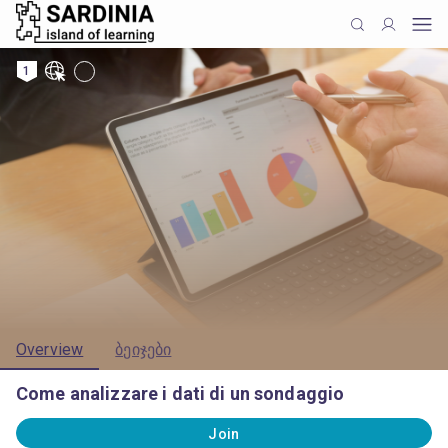
1
Overview
ბეიჯები
Come analizzare i dati di un sondaggio
Join