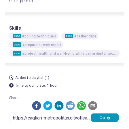
Google Fogli.
Skills
#polling techniques
#gather data
ESCO
ESCO
#prepare survey report
ESCO
#protect health and well-being while using digital technologies
ESCO
Added to playlist (1)
Time to complete: 1 hour
Share:
Copy