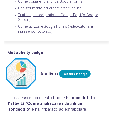
Come copiare i grafici da Google Forms
Uno strumento per creare grafici online
Tutti i segreti dei grafici su Google Fogli (o Google
Sheets)
Come utilizzare Google Forms (video-tutorial in
inglese, sottotitolato)
Get activity badge
Analista
Get this badge
Il possessore di questo badge 
ha completato 
l'attività "Come analizzare i dati di un 
sondaggio"
 e ha imparato ad estrapolare, 